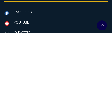
FACEBOOK
YOUTUBE
X-TWITTER
Contactanos
Amazonas y Av Eloy Alfaro
Edificio MAG, piso 2.
Quito-Ecuador
comunicacion@soberaniaalimentaria.gob.ec
+(593-2)2559241