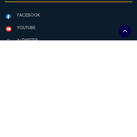
FACEBOOK
YOUTUBE
X-TWITTER
Contactanos
Amazonas y Av Eloy Alfaro
Edificio MAG, piso 2.
Quito-Ecuador
comunicacion@soberaniaalimentaria.gob.ec
+(593-2)2559241